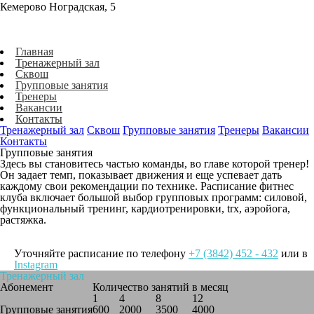
Кемерово Ноградская, 5
Главная
Тренажерный зал
Сквош
Групповые занятия
Тренеры
Вакансии
Контакты
Тренажерный зал
Сквош
Групповые занятия
Тренеры
Вакансии
Контакты
Групповые занятия
Здесь вы становитесь частью команды, во главе которой тренер!
Он задает темп, показывает движения и еще успевает дать
каждому свои рекомендации по технике. Расписание фитнес
клуба включает большой выбор групповых программ: силовой,
функциональный тренинг, кардиотренировки, trx, аэройога,
растяжка.
Уточняйте расписание по телефону
+7 (3842) 452 - 432
или в
Instagram
Тренажерный зал
Абонемент
Количество занятий в месяц
1
4
8
12
Групповые занятия
600
2000
3500
4000